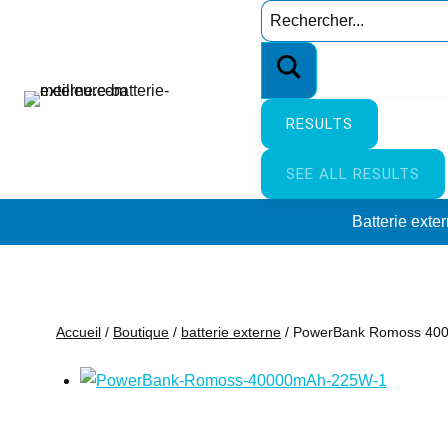
Aller
Search
au
…
contenu
RESULTS
SEE ALL RESULTS
Batterie exte
Accueil
/
Boutique
/
batterie externe
/
PowerBank Romoss 40