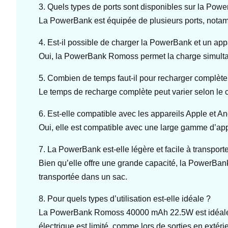
3. Quels types de ports sont disponibles sur la Pow
La PowerBank est équipée de plusieurs ports, notam
4. Est-il possible de charger la PowerBank et un ap
Oui, la PowerBank Romoss permet la charge simultanée
5. Combien de temps faut-il pour recharger complè
Le temps de recharge complète peut varier selon le c
6. Est-elle compatible avec les appareils Apple et An
Oui, elle est compatible avec une large gamme d’appar
7. La PowerBank est-elle légère et facile à transporte
Bien qu’elle offre une grande capacité, la PowerBan
transportée dans un sac.
8. Pour quels types d’utilisation est-elle idéale ?
La PowerBank Romoss 40000 mAh 22.5W est idéale pou
électrique est limité, comme lors de sorties en extérie