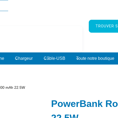
TROUVER S
rne
Chargeur
Câble-USB
Toute notre boutique
000 mAh 22.5W
PowerBank Ro
22.5W