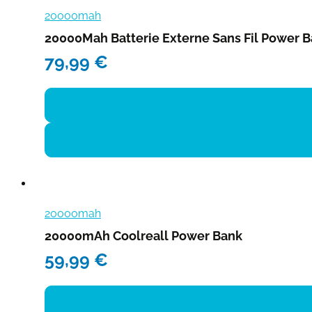
20000mah
20000Mah Batterie Externe Sans Fil Power 
79,99
€
20000mah
20000mAh Coolreall Power Bank
59,99
€