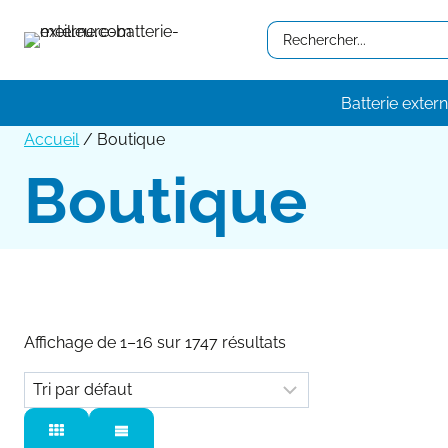
Aller
Search
au
…
contenu
Batterie exter
Accueil
/
Boutique
Boutique
Affichage de 1–16 sur 1747 résultats