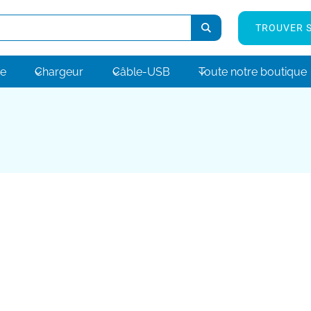
TROUVER S
ne
Chargeur
Câble-USB
Toute notre boutique