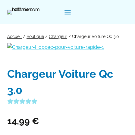
Aller
au
contenu
Accueil
/
Boutique
/
Chargeur
/
Chargeur Voiture Qc 3.0
Chargeur Voiture Qc
3.0
14,99
€