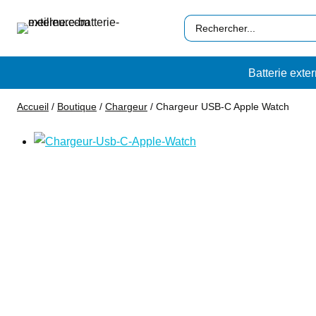
Aller
Search
au
…
contenu
Batterie exte
Accueil
/
Boutique
/
Chargeur
/
Chargeur USB-C Apple Watch