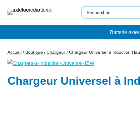
Aller
Search
au
…
contenu
Batterie exte
Accueil
/
Boutique
/
Chargeur
/
Chargeur Universel à Induction Hau
Chargeur Universel à In