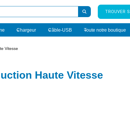
TROUVER S
rne
Chargeur
Câble-USB
Toute notre boutique
te Vitesse
duction Haute Vitesse