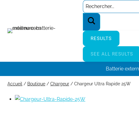
Aller
Search
au
…
contenu
RESULTS
SEE ALL RESULTS
Batterie exter
Accueil
/
Boutique
/
Chargeur
/
Chargeur Ultra Rapide 25W