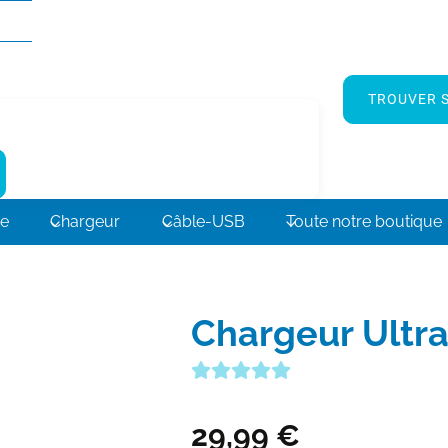
TROUVER S
ne
Chargeur
Câble-USB
Toute notre boutique
Chargeur Ultr
29,99
€