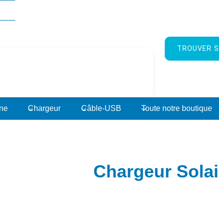
TROUVER S
rne
Chargeur
Câble-USB
Toute notre boutique
Chargeur Solai