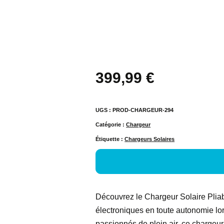
399,99
€
UGS :
PROD-CHARGEUR-294
Catégorie :
Chargeur
Étiquette :
Chargeurs Solaires
Découvrez le Chargeur Solaire Pliabl
électroniques en toute autonomie lo
passionnés de plein air, ce chargeur