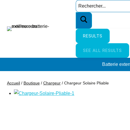
Aller
Search
au
…
contenu
RESULTS
SEE ALL RESULTS
Batterie exte
Accueil
/
Boutique
/
Chargeur
/
Chargeur Solaire Pliable