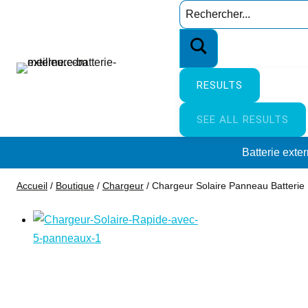
Aller
Search
au
…
contenu
RESULTS
SEE ALL RESULTS
Batterie exte
Accueil
/
Boutique
/
Chargeur
/
Chargeur Solaire Panneau Batterie