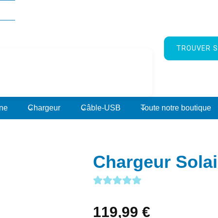
TROUVER S
rne
Chargeur
Câble-USB
Toute notre boutique
Chargeur Solai
119,99
€