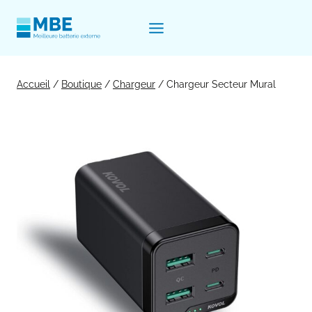
Aller
au
contenu
Accueil
/
Boutique
/
Chargeur
/
Chargeur Secteur Mural