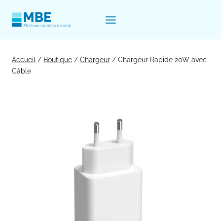
Aller
au
contenu
Accueil
/
Boutique
/
Chargeur
/
Chargeur Rapide 20W avec
Câble