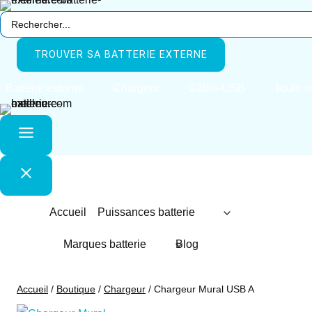
Aller
Search
au
…
contenu
TROUVER SA BATTERIE EXTERNE
Batterie externe
Chargeur
Câble-USB
Toute n
Accueil
Puissances batterie
Marques batterie
Blog
Accueil
/
Boutique
/
Chargeur
/
Chargeur Mural USB A