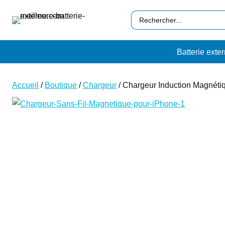
Aller
Search
au
…
contenu
Batterie exte
Accueil
/
Boutique
/
Chargeur
/
Chargeur Induction Magnéti