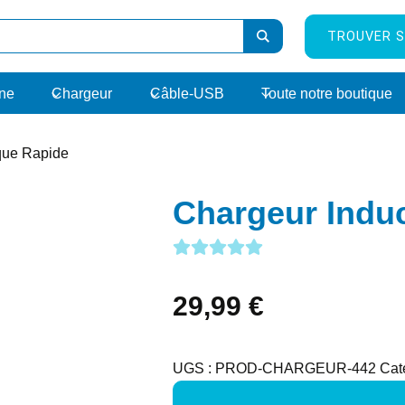
TROUVER S
rne
Chargeur
Câble-USB
Toute notre boutique
que Rapide
Chargeur Indu
29,99
€
UGS :
PROD-CHARGEUR-442
Cat