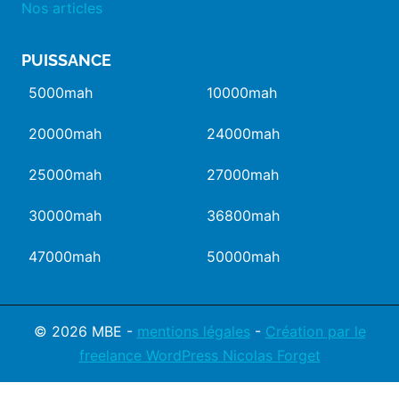
Nos articles
PUISSANCE
5000mah
10000mah
20000mah
24000mah
25000mah
27000mah
30000mah
36800mah
47000mah
50000mah
© 2026 MBE -
mentions légales
-
Création par le
freelance WordPress Nicolas Forget