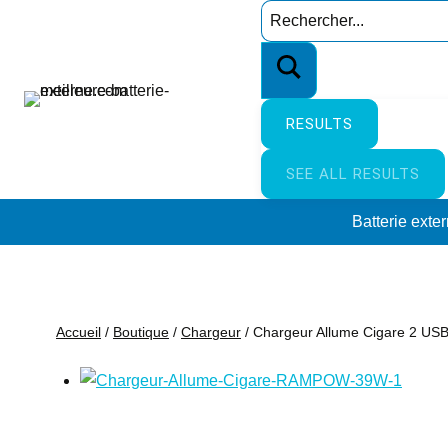
Aller
Search
au
…
contenu
RESULTS
SEE ALL RESULTS
Batterie exte
Accueil
/
Boutique
/
Chargeur
/
Chargeur Allume Cigare 2 US