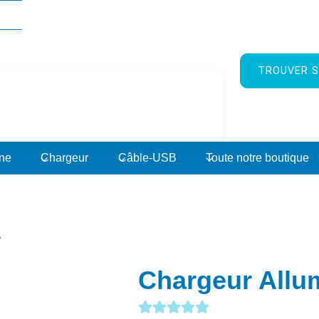
TROUVER S
rne
Chargeur
Câble-USB
Toute notre boutique
B
Chargeur Allu