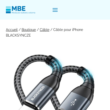
Aller
au
contenu
Accueil
/
Boutique
/
Câble
/
Câble pour iPhone
BLACKSYNCZE