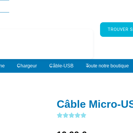
TROUVER S
rne
Chargeur
Câble-USB
Toute notre boutique
Câble Micro-U