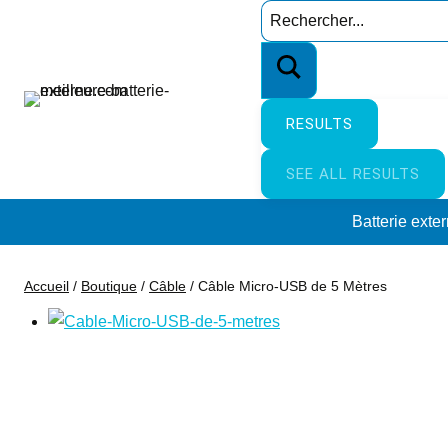
Aller
Search
au
…
contenu
RESULTS
SEE ALL RESULTS
Batterie exte
Accueil
/
Boutique
/
Câble
/
Câble Micro-USB de 5 Mètres