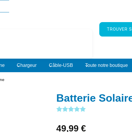
TROUVER S
rne
Chargeur
Câble-USB
Toute notre boutique
one
Batterie Solai
49,99
€