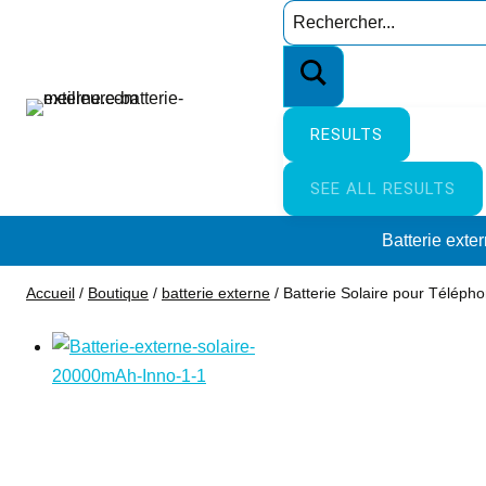
Aller
Search
au
…
contenu
RESULTS
SEE ALL RESULTS
Batterie exte
Accueil
/
Boutique
/
batterie externe
/
Batterie Solaire pour Téléph