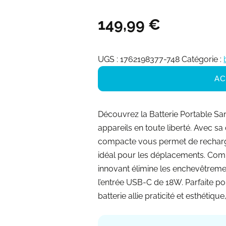
149,99
€
UGS :
1762198377-748
Catégorie :
AC
Découvrez la Batterie Portable San
appareils en toute liberté. Avec sa
compacte vous permet de recharger
idéal pour les déplacements. Comp
innovant élimine les enchevêtremen
l’entrée USB-C de 18W. Parfaite p
batterie allie praticité et esthétiq