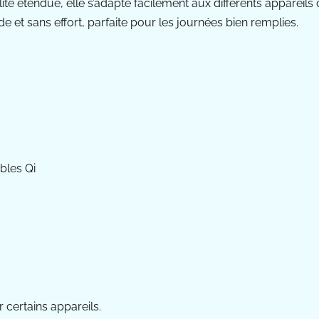
ité étendue, elle s’adapte facilement aux différents apparei
e et sans effort, parfaite pour les journées bien remplies.
bles Qi
 certains appareils.