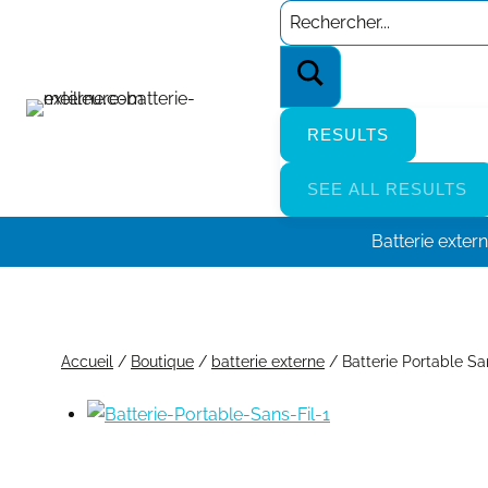
Aller
Search
au
…
contenu
RESULTS
SEE ALL RESULTS
Batterie exter
Accueil
/
Boutique
/
batterie externe
/
Batterie Portable S