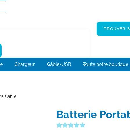
TROUVER S
ne
Chargeur
Câble-USB
Toute notre boutique
ans Cable
Batterie Porta