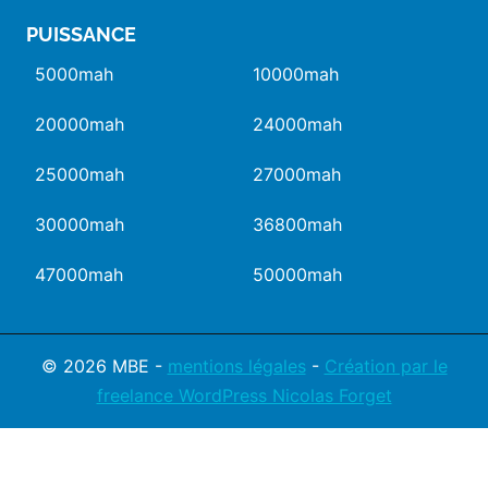
PUISSANCE
5000mah
10000mah
20000mah
24000mah
25000mah
27000mah
30000mah
36800mah
47000mah
50000mah
© 2026 MBE -
mentions légales
-
Création par le
freelance WordPress Nicolas Forget