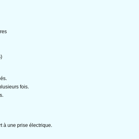
res
s)
gés.
usieurs fois.
s.
 à une prise électrique.