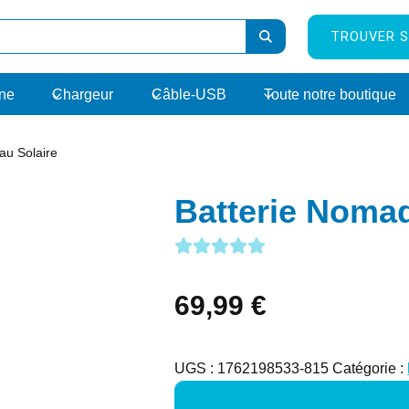
TROUVER S
rne
Chargeur
Câble-USB
Toute notre boutique
au Solaire
Batterie Noma
69,99
€
UGS :
1762198533-815
Catégorie :