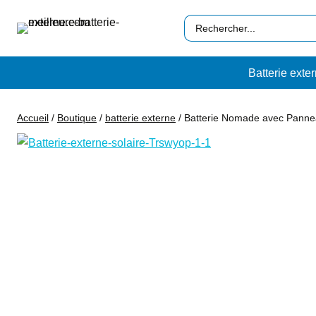
Aller
Search
au
…
contenu
Batterie exte
Accueil
/
Boutique
/
batterie externe
/
Batterie Nomade avec Panne