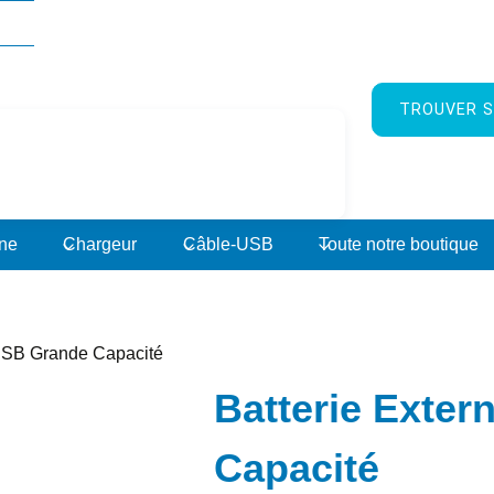
TROUVER S
rne
Chargeur
Câble-USB
Toute notre boutique
 USB Grande Capacité
Batterie Exte
Capacité