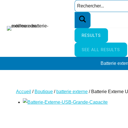
Aller
Search
au
…
contenu
RESULTS
SEE ALL RESULTS
Batterie exte
Accueil
/
Boutique
/
batterie externe
/
Batterie Externe