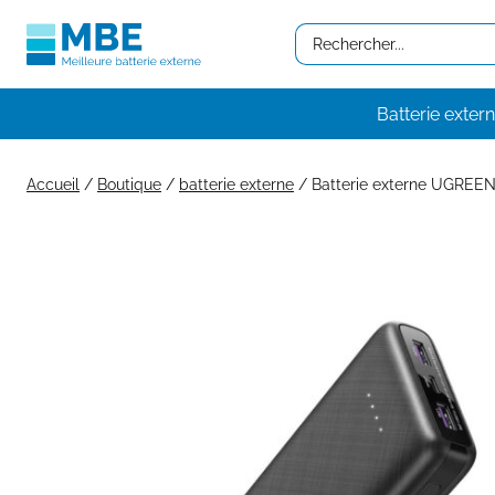
Aller
Search
au
…
contenu
Batterie exter
Accueil
/
Boutique
/
batterie externe
/
Batterie externe UGRE