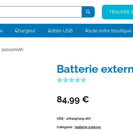
TROUVER S
ne
Chargeur
Câble-USB
Toute notre boutique
EN 20000mAh
Batterie ext
84,99
€
UGS :
1762197109-267
Catégorie :
batterie externe