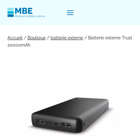
Aller
au
contenu
Accueil
/
Boutique
/
batterie externe
/
Batterie externe Trust
20000mAh