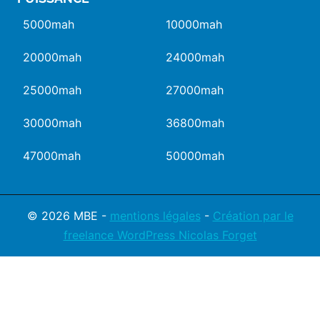
5000mah
10000mah
20000mah
24000mah
25000mah
27000mah
30000mah
36800mah
47000mah
50000mah
© 2026 MBE -
mentions légales
-
Création par le
freelance WordPress Nicolas Forget