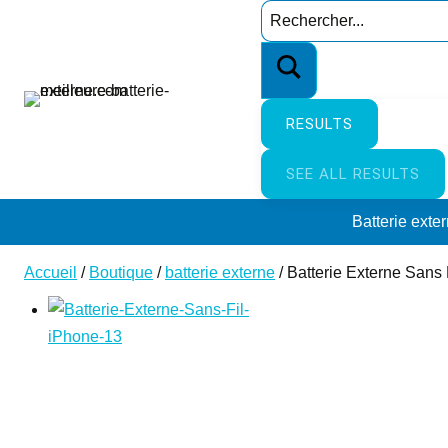
Aller
Search
au
…
contenu
RESULTS
SEE ALL RESULTS
Batterie exte
Accueil
/
Boutique
/
batterie externe
/
Batterie Externe Sans 