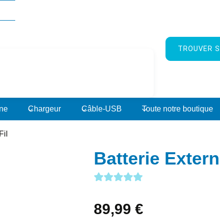
TROUVER S
rne
Chargeur
Câble-USB
Toute notre boutique
Fil
Batterie Extern
89,99
€