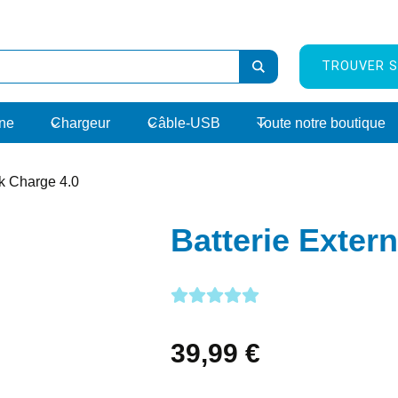
TROUVER S
rne
Chargeur
Câble-USB
Toute notre boutique
ck Charge 4.0
Batterie Exter
39,99
€