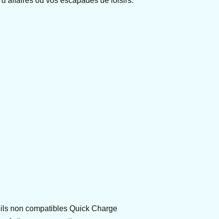
d’affaires ou vos escapades de loisirs.
eils non compatibles Quick Charge