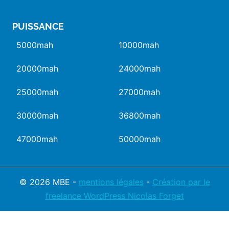
PUISSANCE
5000mah
10000mah
20000mah
24000mah
25000mah
27000mah
30000mah
36800mah
47000mah
50000mah
© 2026 MBE -
mentions légales
-
Création par le
freelance WordPress Nicolas Forget