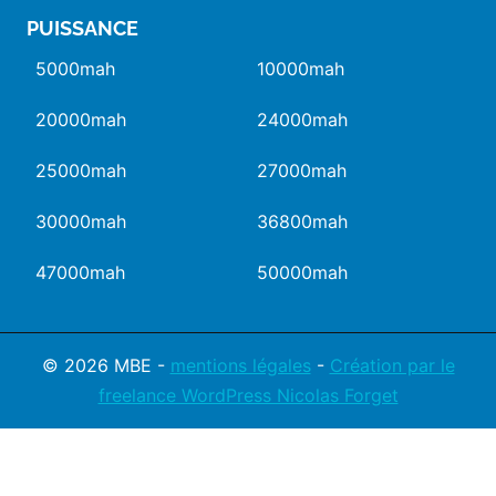
PUISSANCE
5000mah
10000mah
20000mah
24000mah
25000mah
27000mah
30000mah
36800mah
47000mah
50000mah
© 2026 MBE -
mentions légales
-
Création par le
freelance WordPress Nicolas Forget