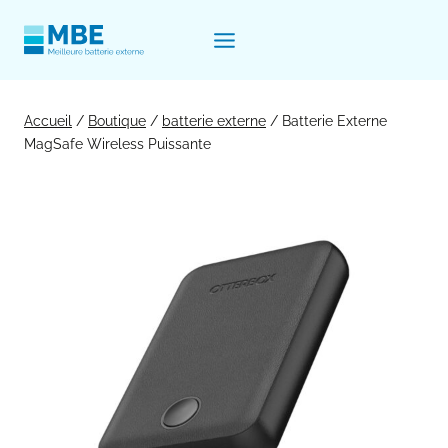
Aller
au
contenu
Accueil
/
Boutique
/
batterie externe
/
Batterie Externe
MagSafe Wireless Puissante