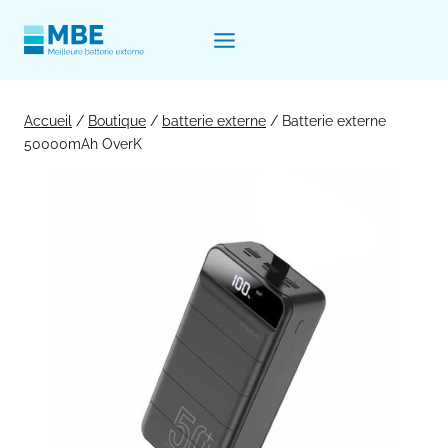
Aller
au
contenu
Accueil
/
Boutique
/
batterie externe
/
Batterie externe
50000mAh OverK