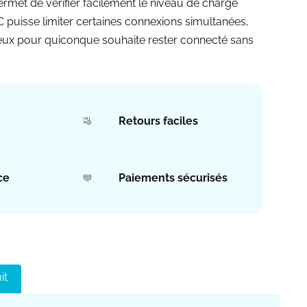
ermet de vérifier facilement le niveau de charge
C puisse limiter certaines connexions simultanées,
cieux pour quiconque souhaite rester connecté sans
Retours faciles
ce
Paiements sécurisés
it