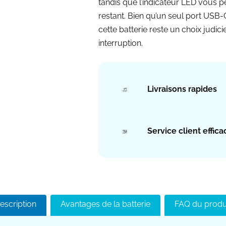
tandis que l’indicateur LED vous p
restant. Bien qu’un seul port USB-
cette batterie reste un choix judi
interruption.
Livraisons rapides
Service client effica
escription
Avantages de la batterie
FAQ du produ