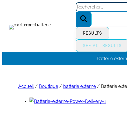
Aller
Search
au
…
contenu
RESULTS
SEE ALL RESULTS
Batterie exter
Accueil
/
Boutique
/
batterie externe
/
Batterie ex