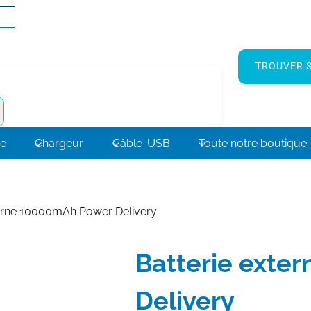
TROUVER S
ne
Chargeur
Câble-USB
Toute notre boutique
terne 10000mAh Power Delivery
Batterie exte
Delivery