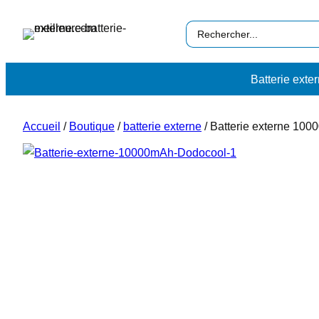
Aller
Search
au
…
contenu
Batterie exte
Accueil
/
Boutique
/
batterie externe
/
Batterie externe 10