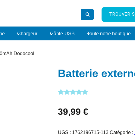
TROUVER S
rne
Chargeur
Câble-USB
Toute notre boutique
000mAh Dodocool
Batterie exte
39,99
€
UGS :
1762196715-113
Catégorie :